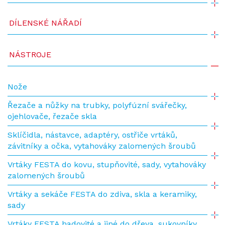
DÍLENSKÉ NÁŘADÍ
NÁSTROJE
Nože
Řezače a nůžky na trubky, polyfúzní svářečky,
ojehlovače, řezače skla
Sklíčidla, nástavce, adaptéry, ostřiče vrtáků,
závitníky a očka, vytahováky zalomených šroubů
Vrtáky FESTA do kovu, stupňovité, sady, vytahováky
zalomených šroubů
Vrtáky a sekáče FESTA do zdiva, skla a keramiky,
sady
Vrtáky FESTA hadovité a jiné do dřeva, sukovníky,