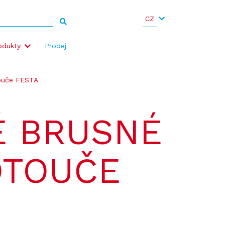
CZ
odukty
Prodej
touče FESTA
É BRUSNÉ
OTOUČE