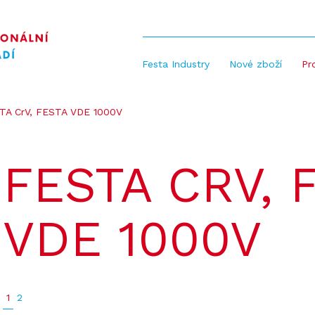
Festa Industry
Nové zboží
Pr
TA CrV, FESTA VDE 1000V
FESTA CRV, 
VDE 1000V
1
2