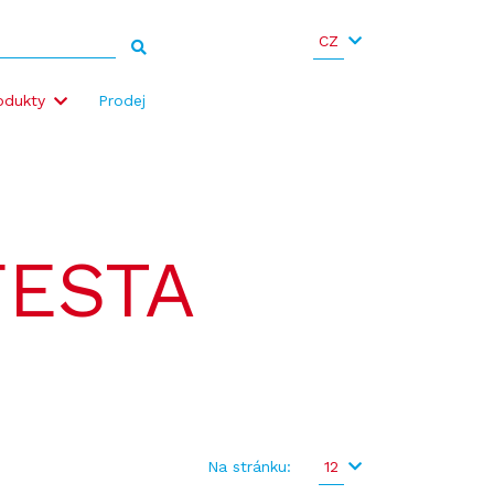
CZ
odukty
Prodej
FESTA
Na stránku:
12