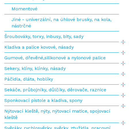
Momentové
Jiné - univerzální, na úhlové brusky, na kola,
nástrčné
Šroubováky, torxy, inbusy, bity, sady
Kladiva a palice kovové, násady
Gumové, dřevěné,silikonové a nylonové palice
Sekery, klíny, klínky, násady
Páčidla, dláta, hoblíky
Sekáče, průbojníky, důlčíky, děrovače, raznice
Sponkovací pistole a kladiva, spony
Nýtovací kleště, nýty, nýtovací matice, spojovací
kleště
Svěráky, rychlosvěrky, svěrky, ztužidla, pracovní