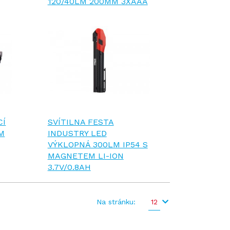
120/40LM 200MM 3XAAA
CÍ
SVÍTILNA FESTA
LM
INDUSTRY LED
VÝKLOPNÁ 300LM IP54 S
MAGNETEM LI-ION
3.7V/0.8AH
Na stránku:
12