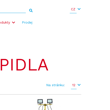
CZ
odukty
Prodej
PIDLA
Na stránku:
12