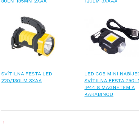
80LM 185MM 2XAA
120LM 3XAAA
SVÍTILNA FESTA LED
LED COB MINI NABÍJE
220/130LM 3XAA
SVÍTILNA FESTA 750
IP44 S MAGNETEM A
KARABINOU
1