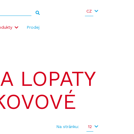
CZ
odukty
Prodej
 A LOPATY
KOVOVÉ
Na stránku:
12