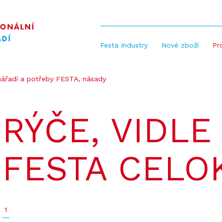
Festa Industry
Nové zboží
Pr
ářadí a potřeby FESTA, násady
RÝČE, VIDLE
FESTA CELO
1