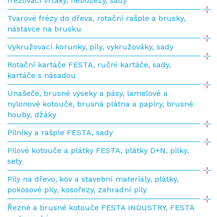
frézovací vrtáky, nebozezy, sady
Tvarové frézy do dřeva, rotační rašple a brusky,
nástavce na brusku
Vykružovací korunky, pily, vykružováky, sady
Rotační kartáče FESTA, ruční kartáče, sady,
kartáče s násadou
Unašeče, brusné výseky a pásy, lamelové a
nylonové kotouče, brusná plátna a papíry, brusné
houby, džáky
Pilníky a rašple FESTA, sady
Pilové kotouče a plátky FESTA, plátky D+N, pilky,
sety
Pily na dřevo, kov a stavební materiály, plátky,
pokosové pily, kosořezy, zahradní pily
Řezné a brusné kotouče FESTA INDUSTRY, FESTA