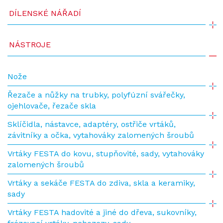
DÍLENSKÉ NÁŘADÍ
NÁSTROJE
Nože
Řezače a nůžky na trubky, polyfúzní svářečky,
ojehlovače, řezače skla
Sklíčidla, nástavce, adaptéry, ostřiče vrtáků,
závitníky a očka, vytahováky zalomených šroubů
Vrtáky FESTA do kovu, stupňovité, sady, vytahováky
zalomených šroubů
Vrtáky a sekáče FESTA do zdiva, skla a keramiky,
sady
Vrtáky FESTA hadovité a jiné do dřeva, sukovníky,