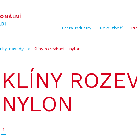
Festa Industry
Nové zboží
Pr
línky, násady
Klíny rozevírací - nylon
KLÍNY ROZEV
NYLON
1