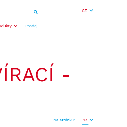
CZ
odukty
Prodej
ÍRACÍ -
Na stránku:
12