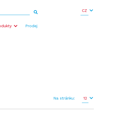
CZ
odukty
Prodej
Na stránku:
12