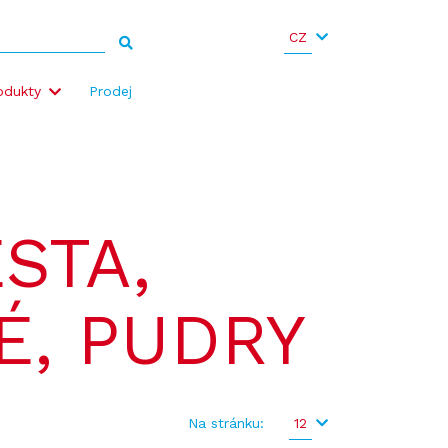
CZ
odukty
Prodej
STA,
É, PUDRY
Na stránku:
12