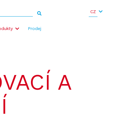
CZ
odukty
Prodej
VACÍ A
Í