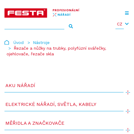
CZ
Úvod
Nástroje
Řezače a nůžky na trubky, polyfúzní svářečky,
ojehlovače, řezače skla
AKU NÁŘADÍ
ELEKTRICKÉ NÁŘADÍ, SVĚTLA, KABELY
MĚŘIDLA A ZNAČKOVAČE