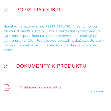
POPIS PRODUKTU
Hladítko nerezové rovné FESTA 280x130 mm s gumovou
ručkou, tl.plechu 0,8mm. Ostří je perfektně vytvarováno, je
vyrobeno z prvotřídní tvrzené nerezové oceli. Používá se
zejména k nanášení lepidel pod obklady a dlažby, dále pak k
nanášení stěrek, štuků, omítek, tmelů a dalších stavebních
hmot.
DOKUMENTY K PRODUKTU
Prohlášení o shodě aktuální
STÁHNOUT