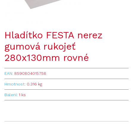
Hladítko FESTA nerez
gumová rukojeť
280x130mm rovné
EAN:
8590804015758
Hmotnost:
0.316 kg
Balení:
1 ks