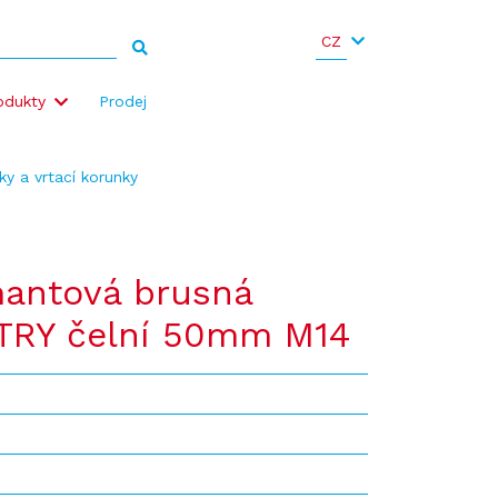
CZ
odukty
Prodej
ky a vrtací korunky
mantová brusná
TRY čelní 50mm M14