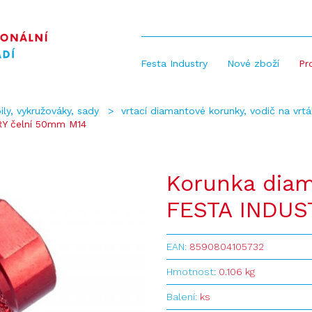
Festa Industry
Nové zboží
Pr
ily, vykružováky, sady
vrtací diamantové korunky, vodič na vrtá
RY čelní 50mm M14
Korunka dia
FESTA INDUS
EAN:
8590804105732
Hmotnost:
0.106 kg
Balení:
ks