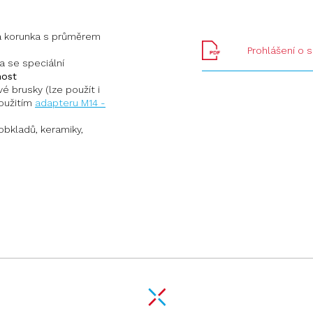
á korunka s průměrem
Prohlášení o 
a se speciální
nost
é brusky (lze použít i
oužitím
adapteru M14 -
obkladů, keramiky,