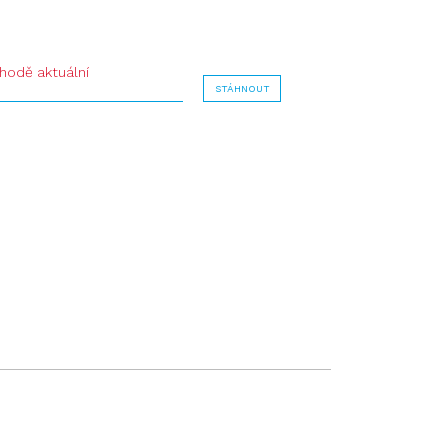
shodě aktuální
STÁHNOUT