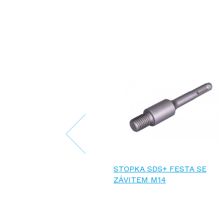
RUSNÁ
STOPKA SDS+ FESTA SE
 FESTA
ZÁVITEM M14
0X50MM M14