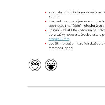
speciální plochá diamantová brusn
50 mm
diamantová zrna s jemnou zrnitostí 
technologií nanášení -
dlouhá život
upínání - závit M14 - vhodná na úhlov
do vrtačky nebo akušroubováku s p
stopka 8 mm
)
použití - broušení tvrdých dlažeb a 
mramoru, apod.