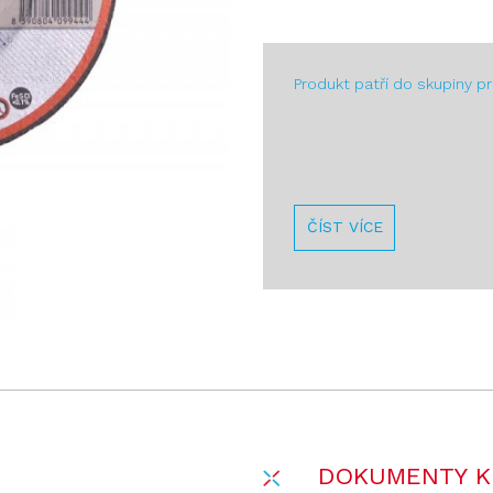
Produkt patří do skupiny p
ČÍST VÍCE
DOKUMENTY K