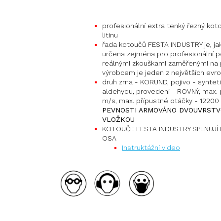
profesionální extra tenký řezný kot
litinu
řada kotoučů FESTA INDUSTRY je, jak 
určena zejména pro profesionální po
reálnými zkouškami zaměřenými na p
výrobcem je jeden z největších evr
druh zrna - KORUND, pojivo - synteti
aldehydu, provedení - ROVNÝ, max. 
m/s, max. přípustné otáčky - 12200 
PEVNOSTI ARMOVÁNO DVOUVRSTV
VLOŽKOU
KOTOUČE FESTA INDUSTRY SPLNUJÍ E
OSA
Instruktážní video