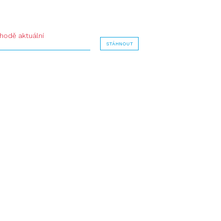
shodě aktuální
STÁHNOUT