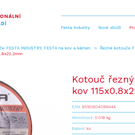
Festa Industry
Nové zboží
Pr
uče FESTA INDUSTRY, FESTA na kov a kámen
Řezné kotouče 
0.8x22.2mm
Kotouč řezný
kov 115x0.8x
EAN:
8590804099444
Hmotnost:
0.018 kg
Balení:
ks