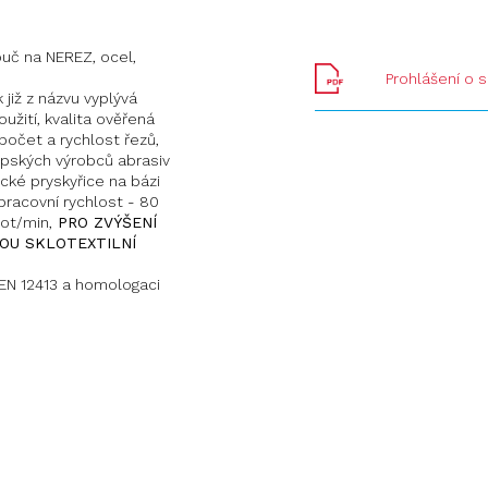
ouč na NEREZ, ocel,
Prohlášení o 
již z názvu vyplývá
užití, kvalita ověřená
očet a rychlost řezů,
opských výrobců abrasiv
cké pryskyřice na bázi
pracovní rychlost - 80
ot/min,
PRO ZVÝŠENÍ
OU SKLOTEXTILNÍ
N 12413 a homologaci