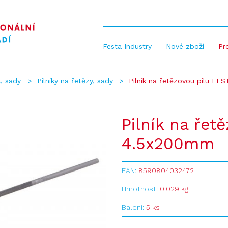
Festa Industry
Nové zboží
Pr
A, sady
Pilníky na řetězy, sady
Pilník na řetězovou pilu F
Pilník na řet
4.5x200mm
EAN:
8590804032472
Hmotnost:
0.029 kg
Balení:
5 ks