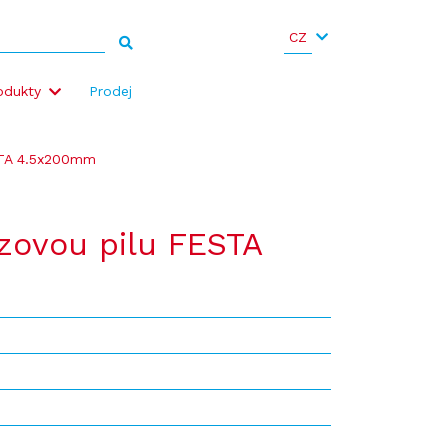
CZ
odukty
Prodej
ESTA 4.5x200mm
ězovou pilu FESTA