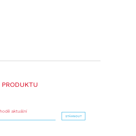
 PRODUKTU
shodě aktuální
STÁHNOUT