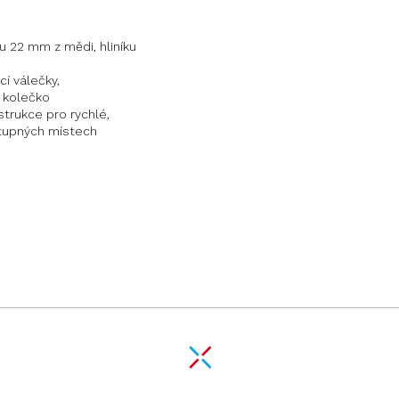
 22 mm z mědi, hliníku
cí válečky,
 kolečko
trukce pro rychlé,
ístupných místech