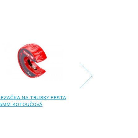
ŘEZAČKA NA TRUBKY FESTA
ŘEZAČKA NA TR
15MM KOTOUČOVÁ
28MM KOTOUČ