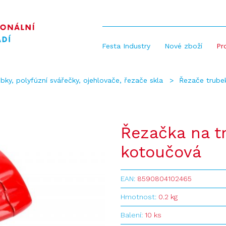
Festa Industry
Nové zboží
Pr
bky, polyfúzní svářečky, ojehlovače, řezače skla
Řezače trubek
Řezačka na 
kotoučová
EAN:
8590804102465
Hmotnost:
0.2 kg
Balení:
10 ks