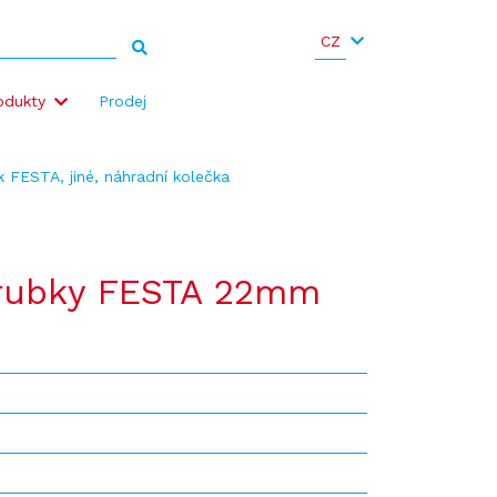
CZ
odukty
Prodej
 FESTA, jiné, náhradní kolečka
trubky FESTA 22mm