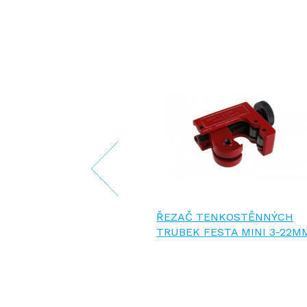
 TRUBKY FESTA
ŘEZAČ TENKOSTĚNNÝCH
UČOVÁ
TRUBEK FESTA MINI 3-22M