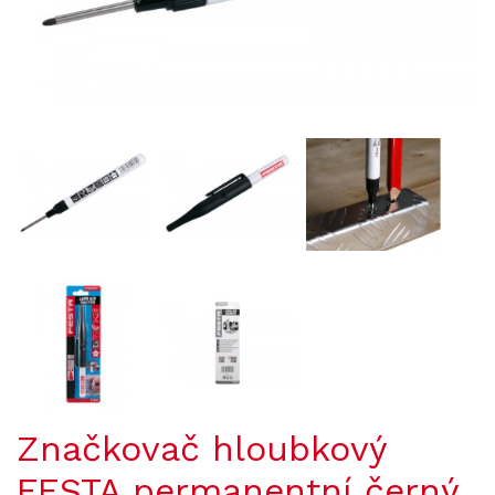
Značkovač hloubkový
FESTA permanentní černý