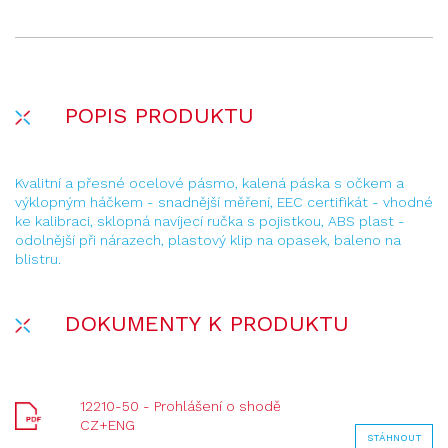
POPIS PRODUKTU
Kvalitní a přesné ocelové pásmo, kalená páska s očkem a
výklopným háčkem - snadnější měření, EEC certifikát - vhodné
ke kalibraci, sklopná navíjecí ručka s pojistkou, ABS plast -
odolnější při nárazech, plastový klip na opasek, baleno na
blistru.
DOKUMENTY K PRODUKTU
12210-50 - Prohlášení o shodě
CZ+ENG
STÁHNOUT