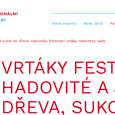
Festa Industry
Nové zboží
Pr
 a jiné do dřeva, sukovníky, frézovací vrtáky, nebozezy, sady
VRTÁKY FES
HADOVITÉ A 
DŘEVA, SUKO