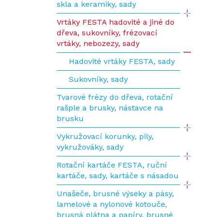
skla a keramiky, sady
Vrtáky FESTA hadovité a jiné do
dřeva, sukovníky, frézovací
vrtáky, nebozezy, sady
Hadovité vrtáky FESTA, sady
Sukovníky, sady
Tvarové frézy do dřeva, rotační
rašple a brusky, nástavce na
brusku
Vykružovací korunky, pily,
vykružováky, sady
Rotační kartáče FESTA, ruční
kartáče, sady, kartáče s násadou
Unašeče, brusné výseky a pásy,
lamelové a nylonové kotouče,
brusná plátna a papíry, brusné