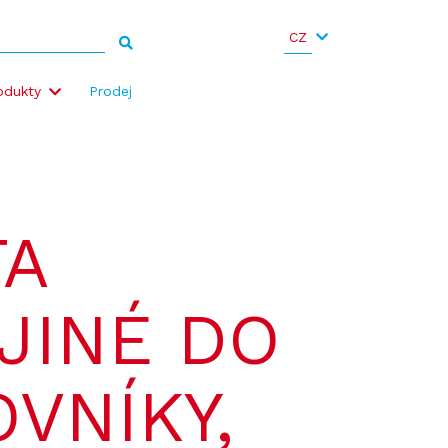
CZ
odukty
Prodej
TA
JINÉ DO
VNÍKY,