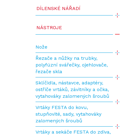
DÍLENSKÉ NÁŘADÍ
NÁSTROJE
Nože
Řezače a nůžky na trubky,
polyfúzní svářečky, ojehlovače,
řezače skla
Sklíčidla, nástavce, adaptéry,
ostřiče vrtáků, závitníky a očka,
vytahováky zalomených šroubů
Vrtáky FESTA do kovu,
stupňovité, sady, vytahováky
zalomených šroubů
Vrtáky a sekáče FESTA do zdiva,