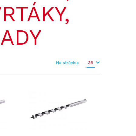
RTÁKY,
SADY
Na stránku:
36