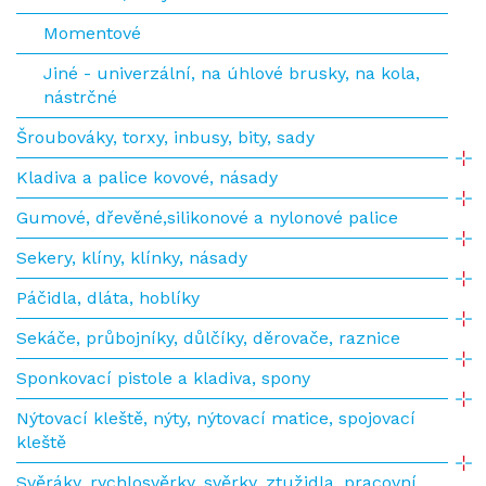
Momentové
Jiné - univerzální, na úhlové brusky, na kola,
nástrčné
Šroubováky, torxy, inbusy, bity, sady
Kladiva a palice kovové, násady
Gumové, dřevěné,silikonové a nylonové palice
Sekery, klíny, klínky, násady
Páčidla, dláta, hoblíky
Sekáče, průbojníky, důlčíky, děrovače, raznice
Sponkovací pistole a kladiva, spony
Nýtovací kleště, nýty, nýtovací matice, spojovací
kleště
Svěráky, rychlosvěrky, svěrky, ztužidla, pracovní